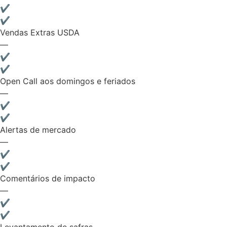
✔
✔
Vendas Extras USDA
—
✔
✔
Open Call aos domingos e feriados
—
✔
✔
Alertas de mercado
—
✔
✔
Comentários de impacto
—
✔
✔