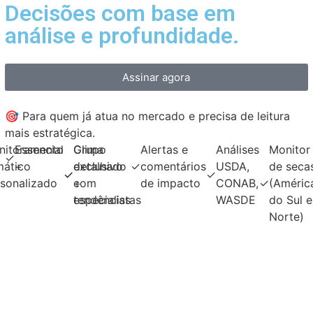
Decisões com base em
análise e profundidade.
Assinar agora
🎯 Para quem já atua no mercado e precisa de leitura
mais estratégica.
nitoramento
Essencial
Clima
Grupo
Alertas e
Análises
Monitor
✓
mático
+
detalhado
exclusivo
✓
comentários
USDA,
de seca
✓
✓
✓
sonalizado
+
com
de impacto
CONAB,
✓
(Améric
tendências
especialistas
WASDE
do Sul e
Norte)