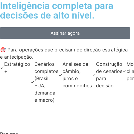
Inteligência completa para
decisões de alto nível.
Assinar agora
🎯 Para operações que precisam de direção estratégica
e antecipação.
Estratégico
Cenários
Análises de
Construção
Mo
✓
+
completos
câmbio,
de cenários
✓
cli
✓
✓
(Brasil,
juros e
para
per
✓
EUA,
commodities
decisão
demanda
e macro)