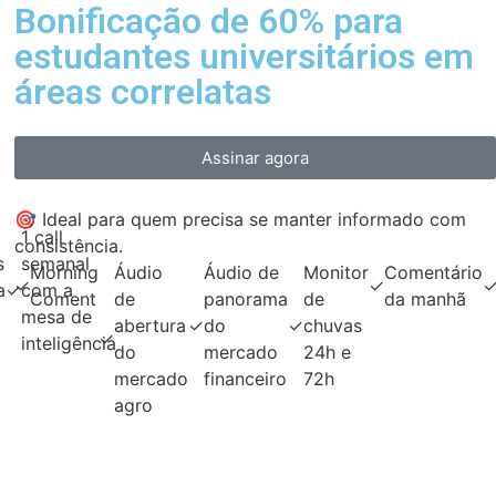
Bonificação de 60% para
estudantes universitários em
áreas correlatas
Assinar agora
🎯 Ideal para quem precisa se manter informado com
1 call
consistência.
s
semanal
Morning
Áudio
Áudio de
Monitor
Comentário
✓
✓
a
✓
com a
Coment
de
panorama
de
da manhã
mesa de
abertura
✓
do
✓
chuvas
✓
inteligência
do
mercado
24h e
mercado
financeiro
72h
agro